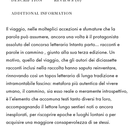
ADDITIONAL INFORMATION
Il viaggio, nelle molteplici accezioni e sfumature che la
parola può assumere, ancora una volta è il protagonista
assoluto del concorso letterario Intanto parto… racconti e
parole in cammino , giunto alla sua terza edizione. Un
motivo, quello del viaggio, che gli autori dei diciassette
racconti inclusi nella raccolta hanno saputo reinventare,
rinnovando così un topos letterario di lunga tradizione e
intramontabile fascino: metafora più autentica del vivere
umano, il cammino, sia esso reale o meramente introspettivo,
è l’elemento che accomuna testi tanto diversi tra loro,
accompagnando il lettore lungo sentieri noti o ancora
inesplorati, per riscoprire epoche e luoghi lontani o per
acquisire una maggiore consapevolezza di se stessi.