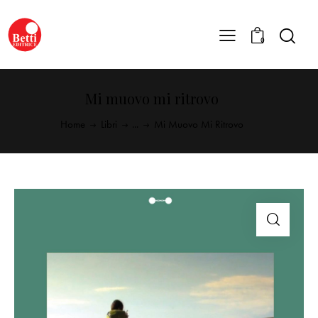
0
Mi muovo mi ritrovo
Home
Libri
...
Mi Muovo Mi Ritrovo