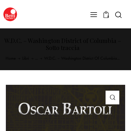
0
W.D.C. – Washington District of Columbia –
Sotto traccia
Home
Libri
...
W.D.C. – Washington District Of Columbia...