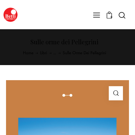
0
Sulle orme dei Pellegrini
Home
Libri
...
Sulle Orme Dei Pellegrini