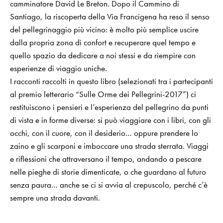
camminatore David Le Breton. Dopo il Cammino di
Santiago, la riscoperta della Via Francigena ha reso il senso
del pellegrinaggio più vicino: è molto più semplice uscire
dalla propria zona di confort e recuperare quel tempo e
quello spazio da dedicare a noi stessi e da riempire con
esperienze di viaggio uniche.
I racconti raccolti in questo libro (selezionati tra i partecipanti
al premio letterario “Sulle Orme dei Pellegrini-2017”) ci
restituiscono i pensieri e l’esperienza del pellegrino da punti
di vista e in forme diverse: si può viaggiare con i libri, con gli
occhi, con il cuore, con il desiderio… oppure prendere lo
zaino e gli scarponi e imboccare una strada sterrata. Viaggi
e riflessioni che attraversano il tempo, andando a pescare
nelle pieghe di storie dimenticate, o che guardano al futuro
senza paura… anche se ci si avvia al crepuscolo, perché c’è
sempre una strada davanti.