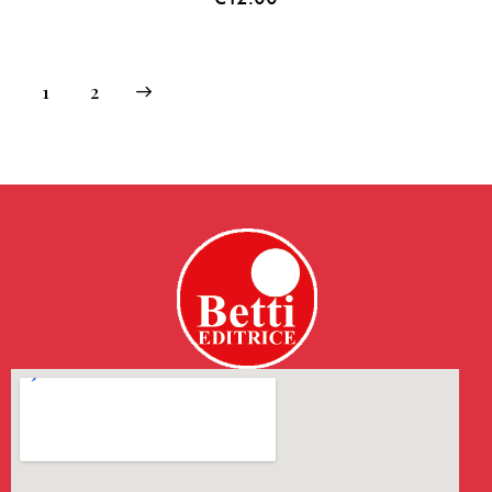
→
1
2