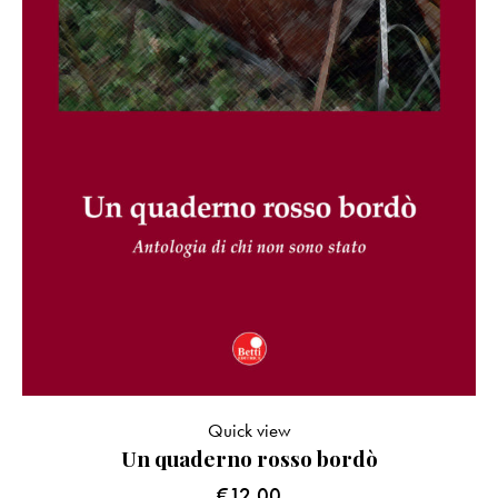
Quick view
Un quaderno rosso bordò
€
12.00