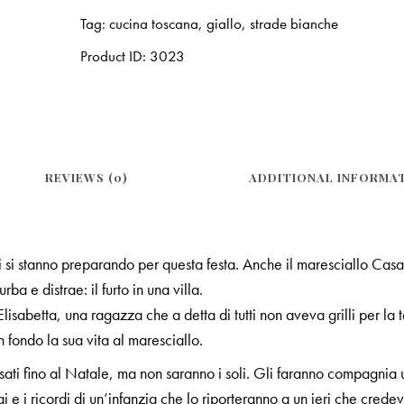
Tag:
cucina toscana
,
giallo
,
strade bianche
Product ID:
3023
REVIEWS (0)
ADDITIONAL INFORMA
 si stanno preparando per questa festa. Anche il maresciallo Cas
a e distrae: il furto in una villa.
sabetta, una ragazza che a detta di tutti non aveva grilli per la te
 fondo la sua vita al maresciallo.
ti fino al Natale, ma non saranno i soli. Gli faranno compagnia u
i e i ricordi di un’infanzia che lo riporteranno a un ieri che crede