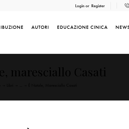
Login or
Register
RIBUZIONE
AUTORI
EDUCAZIONE CINICA
NEW
e, maresciallo Casati
e
Libri
...
È Natale, Maresciallo Casati