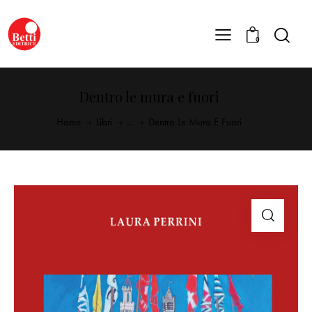
0
Dentro le mura e fuori
Home
Libri
...
Dentro Le Mura E Fuori