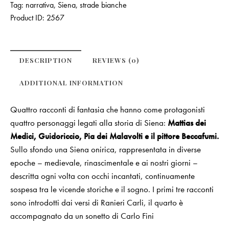
Tag:
narrativa
,
Siena
,
strade bianche
Product ID:
2567
DESCRIPTION
REVIEWS (0)
ADDITIONAL INFORMATION
Quattro racconti di fantasia che hanno come protagonisti
quattro personaggi legati alla storia di Siena:
Mattias dei
Medici, Guidoriccio, Pia dei Malavolti e il pittore Beccafumi.
Sullo sfondo una Siena onirica, rappresentata in diverse
epoche – medievale, rinascimentale e ai nostri giorni –
descritta ogni volta con occhi incantati, continuamente
sospesa tra le vicende storiche e il sogno. I primi tre racconti
sono introdotti dai versi di Ranieri Carli, il quarto è
accompagnato da un sonetto di Carlo Fini