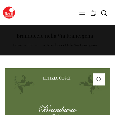
0
Branduccio nella Via Francigena
Home
Libri
...
Branduccio Nella Via Francigena