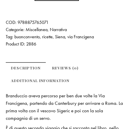
COD:
9788875765071
Categorie:
Miscellanea
,
Narrativa
Tag:
buonconvento
,
ricette
,
Siena
,
via Francigena
Product ID:
2886
DESCRIPTION
REVIEWS (0)
ADDITIONAL INFORMATION
Branduccio aveva percorso per ben due volte la Via
Francigena, partendo da Canterbury per arrivare a Roma. La
prima volta con il vescovo Sigeric e poi con la sola
compagnia di un servo.
È di questo secondo viaggio che si racconta nel libro, nello