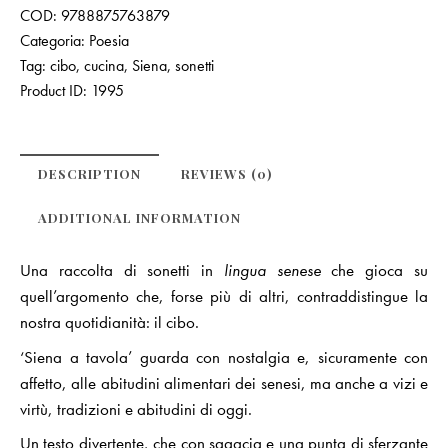
COD:
9788875763879
Categoria:
Poesia
Tag:
cibo
,
cucina
,
Siena
,
sonetti
Product ID:
1995
DESCRIPTION
REVIEWS (0)
ADDITIONAL INFORMATION
Una raccolta di sonetti in
lingua senese
che gioca su
quell’argomento che, forse più di altri, contraddistingue la
nostra quotidianità: il cibo.
‘Siena a tavola’ guarda con nostalgia e, sicuramente con
affetto, alle abitudini alimentari dei senesi, ma anche a vizi e
virtù, tradizioni e abitudini di oggi.
Un testo divertente, che con sagacia e una punta di sferzante