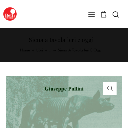
0
Siena a tavola ieri e oggi
Home
Libri
...
Siena A Tavola Ieri E Oggi