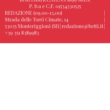
P. Iva e C.F. 01534330525
REDAZIONE (09.00-13.00)
|
Strada delle Torri Cimate, 14
|
53035 Monteriggioni (SI)
|
redazione@betti.it
|
+39 351 8389983