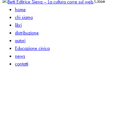
Close
home
chi siamo
libri
distribuzione
autori
Educazione cinica
news
contatti