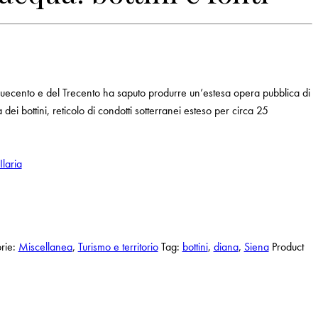
Duecento e del Trecento ha saputo produrre un’estesa opera pubblica di
a dei bottini, reticolo di condotti sotterranei esteso per circa 25
Ilaria
rie:
Miscellanea
,
Turismo e territorio
Tag:
bottini
,
diana
,
Siena
Product