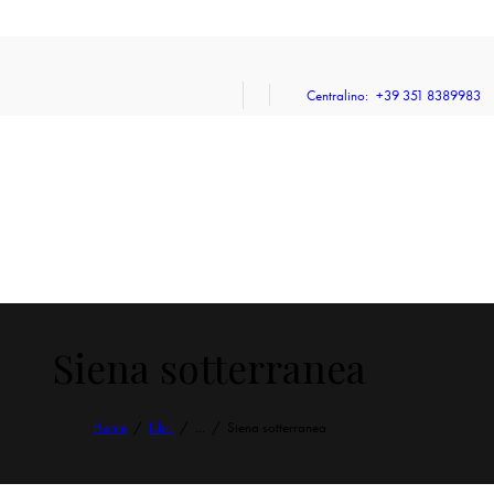
Centralino:
+39 351 8389983
Siena sotterranea
Home
Libri
...
Siena sotterranea