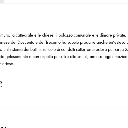
 mura, la cattedrale e le chiese, il palazzo comunale e le dimore private, l’
tà senese del Duecento e del Trecento ha saputo produrre anche un’estesa op
a. È il sistema dei bottini: reticolo di condotti sotterranei esteso per circa
to gelosamente e con rispetto per oltre otto secoli, ancora oggi emoziona
sterioso.
e
e…