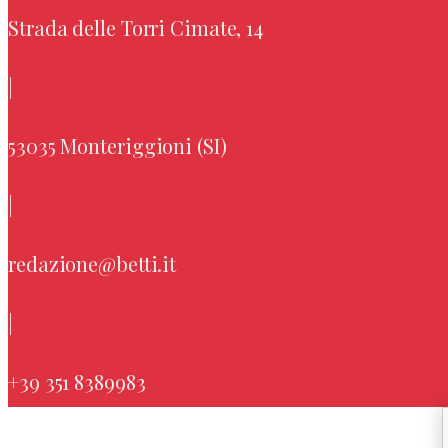
Strada delle Torri Cimate, 14
|
53035 Monteriggioni (SI)
|
redazione@betti.it
|
+39 351 8389983