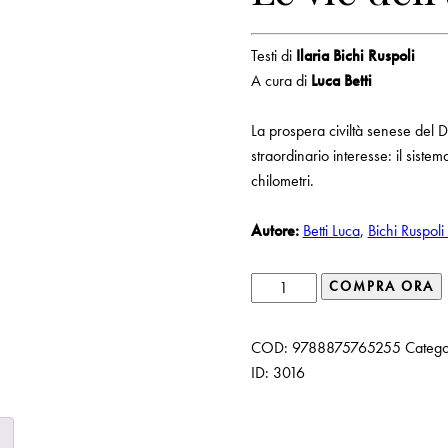
Testi di
Ilaria Bichi Ruspoli
A cura di
Luca Betti
La prospera civiltà senese del 
straordinario interesse: il sistem
chilometri.
Autore:
Betti Luca
,
Bichi Ruspoli 
Siena
COMPRA ORA
sotterranea
quantità
COD:
9788875765255
Catego
ID:
3016