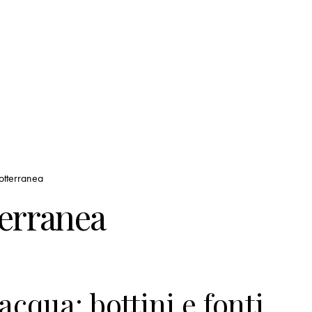
otterranea
terranea
’acqua: bottini e fonti