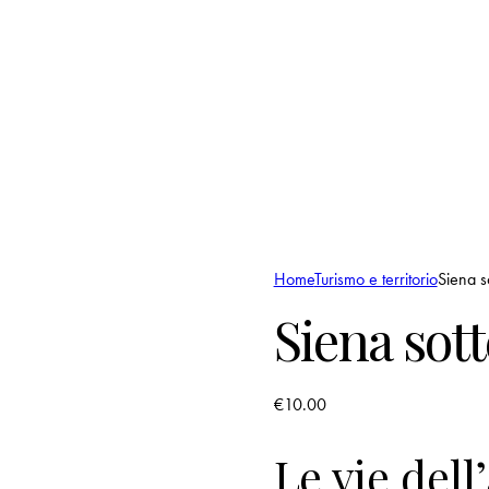
Home
Turismo e territorio
Siena s
Siena sot
€
10.00
Le vie dell