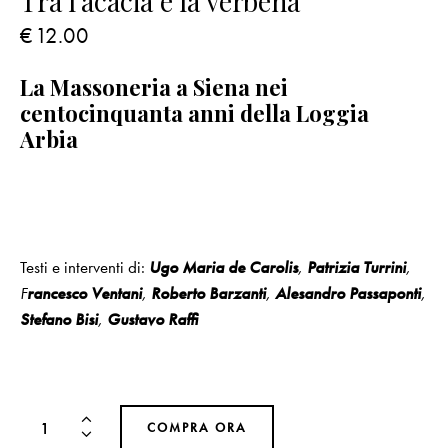
Tra l’acacia e la verbena
€
12.00
La Massoneria a Siena nei
centocinquanta anni della Loggia
Arbia
Testi e interventi di:
Ugo Maria de Carolis
,
Patrizia Turrini
,
F
rancesco Ventani
,
Roberto Barzanti
,
Alesandro Passaponti
,
Stefano Bisi
,
Gustavo Raffi
COMPRA ORA