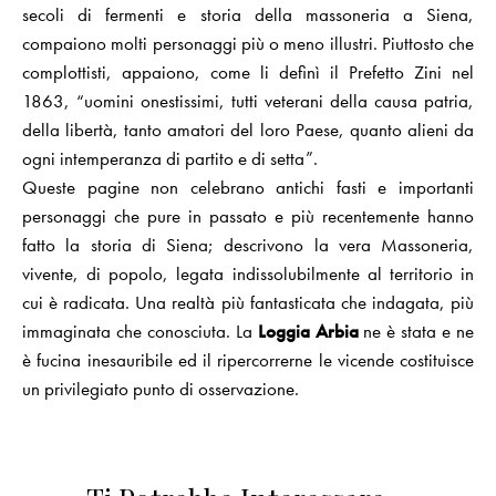
secoli di fermenti e storia della massoneria a Siena,
compaiono molti personaggi più o meno illustri. Piuttosto che
complottisti, appaiono, come li definì il Prefetto Zini nel
1863, “uomini onestissimi, tutti veterani della causa patria,
della libertà, tanto amatori del loro Paese, quanto alieni da
ogni intemperanza di partito e di setta”.
Queste pagine non celebrano antichi fasti e importanti
personaggi che pure in passato e più recentemente hanno
fatto la storia di Siena; descrivono la vera Massoneria,
vivente, di popolo, legata indissolubilmente al territorio in
cui è radicata. Una realtà più fantasticata che indagata, più
immaginata che conosciuta. La
Loggia Arbia
ne è stata e ne
è fucina inesauribile ed il ripercorrerne le vicende costituisce
un privilegiato punto di osservazione.