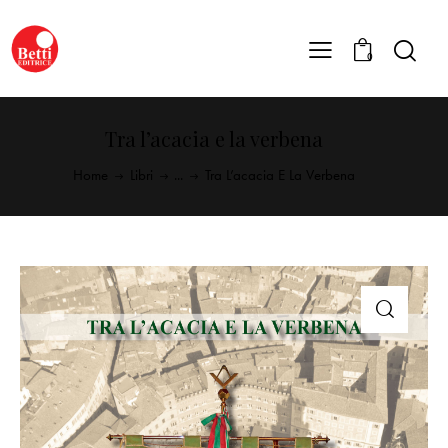
0
Tra l’acacia e la verbena
Home
Libri
...
Tra L’acacia E La Verbena