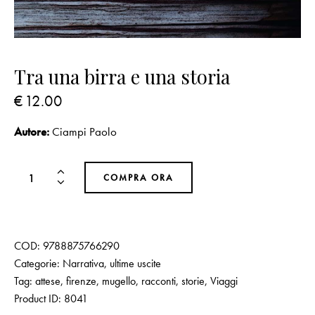
Tra una birra e una storia
€
12.00
Autore:
Ciampi Paolo
COMPRA ORA
COD:
9788875766290
Categorie:
Narrativa
,
ultime uscite
Tag:
attese
,
firenze
,
mugello
,
racconti
,
storie
,
Viaggi
Product ID:
8041