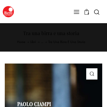
0
Tra una birra e una storia
Home
Libri
...
Tra Una Birra E Una Storia