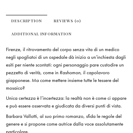
DESCRIPTION
REVIEWS (0)
ADDITIONAL INFORMATION
Firenze, il ritrovamento del corpo senza vita di un medico
negli spogliatoi di un ospedale dà inizio a un’inchiesta dagli
esiti per niente scontati: ogni personaggio pare custodire un
pezzetto di verità, come in
Rashomon
, il capolavoro
giapponese. Ma come mettere insieme tutte le tessere del
mosaico?
Unica certezza è l’incertezza: la realtà non è come ci appare
e può essere osservata e giudicata da diversi punti di vista.
Barbara Vallotti, al suo primo romanzo, sfida le regole del
genere e si propone come autrice dalla voce assolutamente
particolare.