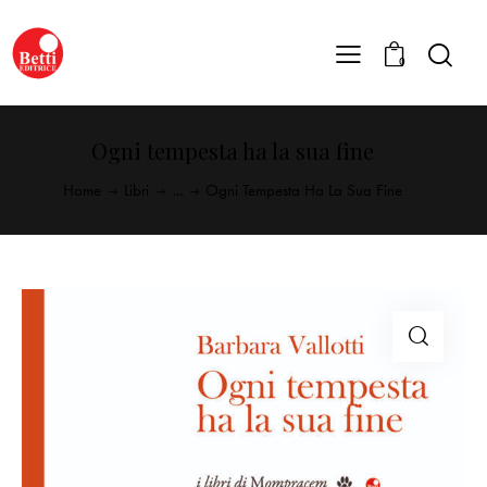
0
Ogni tempesta ha la sua fine
Home
Libri
...
Ogni Tempesta Ha La Sua Fine