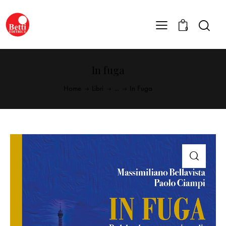
0
In fuga
Home
Libri
...
In Fuga