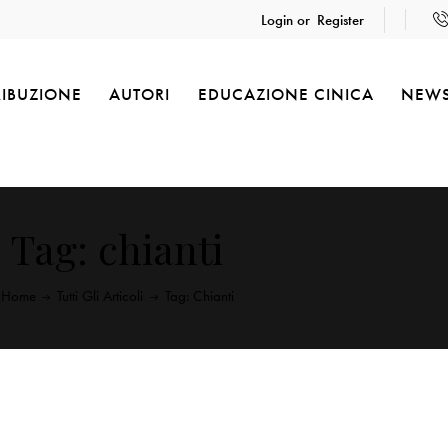
Login or
Register
RIBUZIONE
AUTORI
EDUCAZIONE CINICA
NEW
Tag: chianti
Home
Tutti Gli Articoli
Tag: Chianti