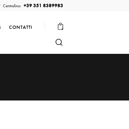
+39 351 8389983
Centralino:
S
CONTATTI
0