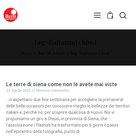
0
Tag: diaframmi chiusi
Home
Tutti Gli Articoli
Tag: Diaframmi Chiusi
Le terre di siena come non le avete mai viste
24 Aprile 2015
Nessun commento
…ci aspettano due fine settimana per accogliere la primavera!
delle belle occasioni per conoscere meglio le bellezze dei territori
italiani e, perchè no, per scoprire qualcosa di nuovo. Noi vi
proponiamo un giro a Chiusi, in provincia di Siena, che
l’associazione I Flashati ha trasformato per 6 giorni il paese
nell’epicentro della fotografia, punto di