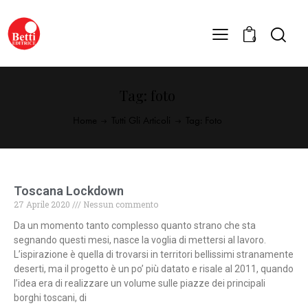
0
Tag: foto
Home
Tutti Gli Articoli
Tag: Foto
Toscana Lockdown
27 Aprile 2020
Nessun commento
Da un momento tanto complesso quanto strano che sta
segnando questi mesi, nasce la voglia di mettersi al lavoro.
L’ispirazione è quella di trovarsi in territori bellissimi stranamente
deserti, ma il progetto è un po’ più datato e risale al 2011, quando
l’idea era di realizzare un volume sulle piazze dei principali
borghi toscani, di