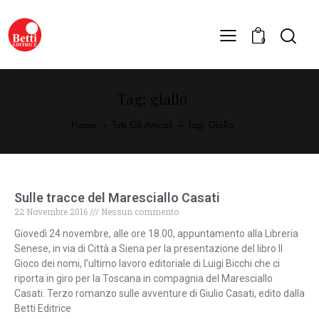
0
Tag: giallo
Home
Tutti Gli Articoli
Tag: Giallo
Sulle tracce del Maresciallo Casati
22 Novembre 2016
Nessun commento
Giovedì 24 novembre, alle ore 18.00, appuntamento alla Libreria
Senese, in via di Città a Siena per la presentazione del libro Il
Gioco dei nomi, l’ultimo lavoro editoriale di Luigi Bicchi che ci
riporta in giro per la Toscana in compagnia del Maresciallo
Casati. Terzo romanzo sulle avventure di Giulio Casati, edito dalla
Betti Editrice