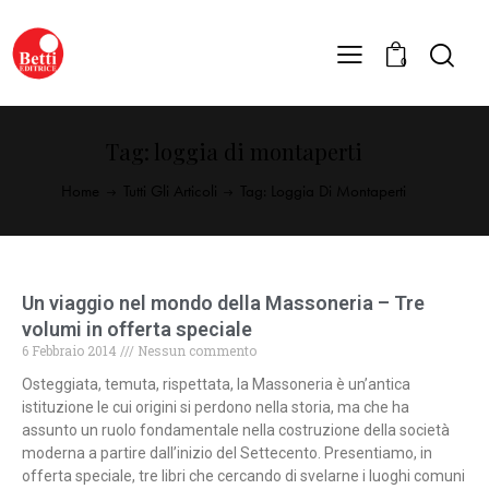
0
Tag: loggia di montaperti
Home
Tutti Gli Articoli
Tag: Loggia Di Montaperti
Un viaggio nel mondo della Massoneria – Tre
volumi in offerta speciale
6 Febbraio 2014
Nessun commento
Osteggiata, temuta, rispettata, la Massoneria è un’antica
istituzione le cui origini si perdono nella storia, ma che ha
assunto un ruolo fondamentale nella costruzione della società
moderna a partire dall’inizio del Settecento. Presentiamo, in
offerta speciale, tre libri che cercando di svelarne i luoghi comuni