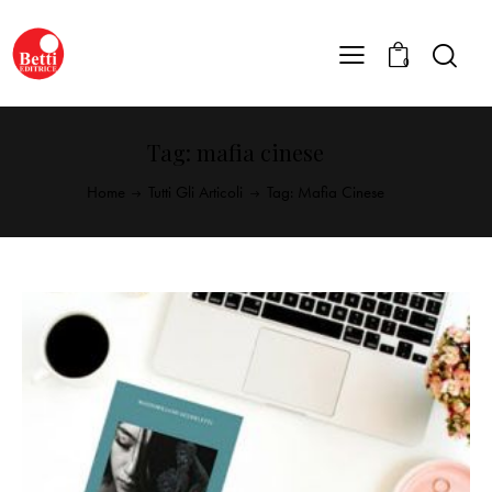
0
Tag: mafia cinese
Home
Tutti Gli Articoli
Tag: Mafia Cinese