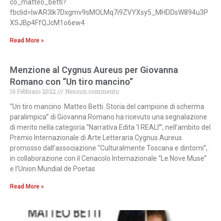
co_matteo_betti?
fbclid=IwAR3Ik7Dxgmv9sMOLMq7i9ZVYXsy5_MHDDsW894u3P
XSJBp4FfQJcM1o6ew4
Read More »
Menzione al Cygnus Aureus per Giovanna
Romano con “Un tiro mancino”
16 Febbraio 2022
Nessun commento
“Un tiro mancino. Matteo Betti. Storia del campione di scherma
paralimpica” di Giovanna Romano ha ricevuto una segnalazione
di merito nella categoria “Narrativa Edita ‘I REALI’”, nell’ambito del
Premio Internazionale di Arte Letteraria Cygnus Aureus
promosso dall’associazione “Culturalmente Toscana e dintorni”,
in collaborazione con il Cenacolo Internazionale “Le Nove Muse”
e l’Union Mundial de Poetas
Read More »