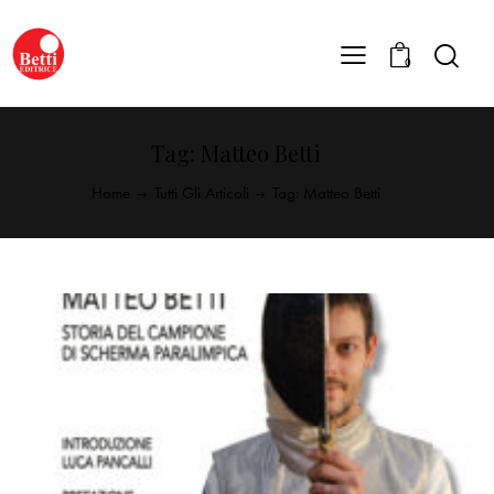
0
Tag: Matteo Betti
Home
Tutti Gli Articoli
Tag: Matteo Betti