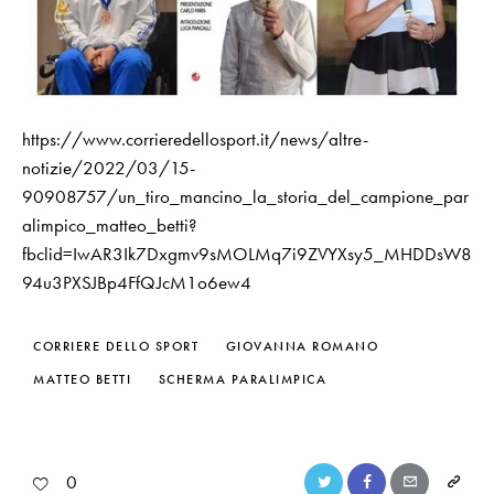
https://www.corrieredellosport.it/news/altre-
notizie/2022/03/15-
90908757/un_tiro_mancino_la_storia_del_campione_par
alimpico_matteo_betti?
fbclid=IwAR3Ik7Dxgmv9sMOLMq7i9ZVYXsy5_MHDDsW8
94u3PXSJBp4FfQJcM1o6ew4
CORRIERE DELLO SPORT
GIOVANNA ROMANO
MATTEO BETTI
SCHERMA PARALIMPICA
0