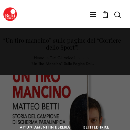
0
“Un tiro mancino” sulle pagine del “Corriere
dello Sport”!
Home
Tutti Gli Articoli
...
“Un Tiro Mancino” Sulle Pagine Del...
APPUNTAMENTI IN LIBRERIA
BETTI EDITRICE