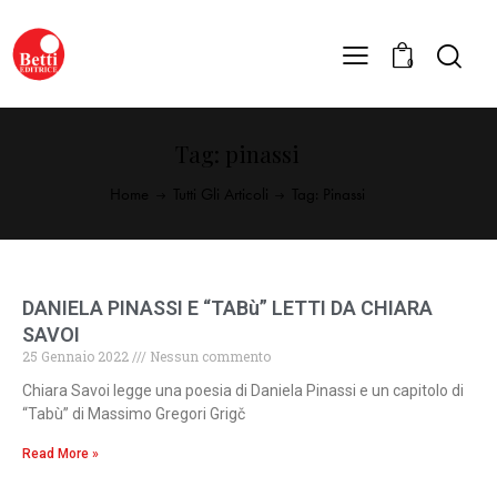
0
Tag: pinassi
Home
Tutti Gli Articoli
Tag: Pinassi
DANIELA PINASSI E “TABù” LETTI DA CHIARA
SAVOI
25 Gennaio 2022
Nessun commento
Chiara Savoi legge una poesia di Daniela Pinassi e un capitolo di
“Tabù” di Massimo Gregori Grigč
Read More »