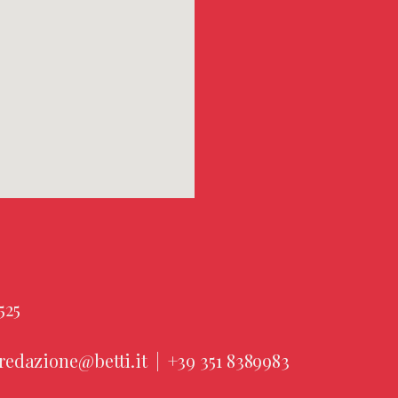
525
redazione@betti.it
|
+39 351 8389983