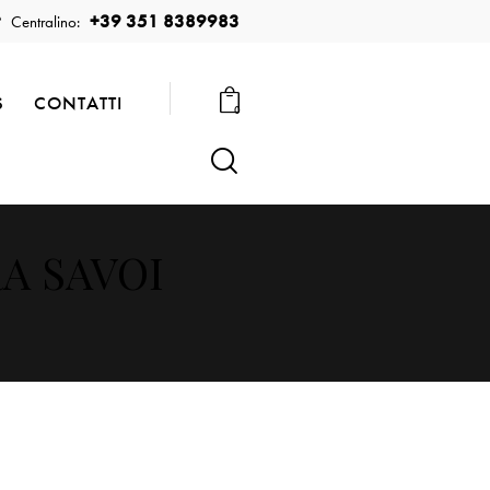
+39 351 8389983
Centralino:
S
CONTATTI
0
RA SAVOI