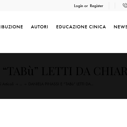
Login or
Register
RIBUZIONE
AUTORI
EDUCAZIONE CINICA
NEW
 “TABù” LETTI DA CHIA
i Articoli
...
DANIELA PINASSI E “TABù” LETTI DA...