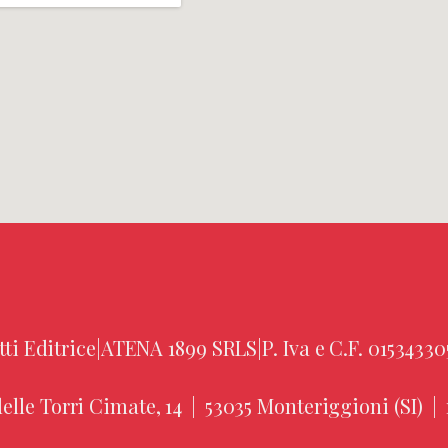
tti Editrice
|
ATENA 1899 SRLS
|
P. Iva e C.F. 01534330
elle Torri Cimate, 14
|
53035 Monteriggioni (SI)
|