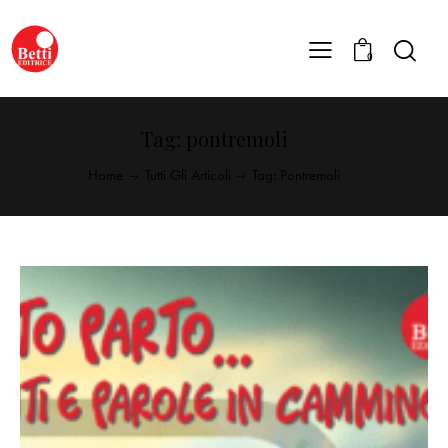
0
Tag: pontremoli
Home
Tutti Gli Articoli
Tag: Pontremoli