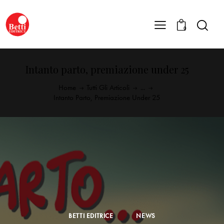
0
Intanto parto, premiazione under 25
Home
Tutti Gli Articoli
...
Intanto Parto, Premiazione Under 25
BETTI EDITRICE
NEWS