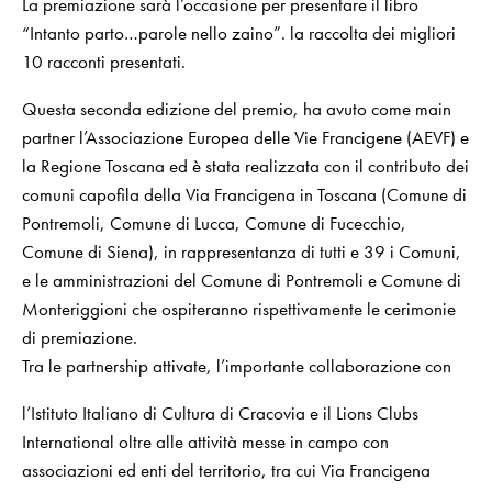
La premiazione sarà l’occasione per presentare il libro
“Intanto parto…parole nello zaino”. la raccolta dei migliori
10 racconti presentati.
Questa seconda edizione del premio, ha avuto come main
partner l’Associazione Europea delle Vie Francigene (AEVF) e
la
Regione Toscana
ed è stata realizzata con il contributo dei
comuni capofila della Via Francigena in Toscana (Comune di
Pontremoli,
Comune di Lucca
,
Comune di Fucecchio
,
Comune di Siena
), in rappresentanza di tutti e 39 i Comuni,
e le amministrazioni del Comune di Pontremoli e
Comune di
Monteriggioni
che ospiteranno rispettivamente le cerimonie
di premiazione.
Tra le partnership attivate, l’importante collaborazione con
l’
Istituto Italiano di Cultura di Cracovia
e il
Lions Clubs
International
oltre alle attività messe in campo con
associazioni ed enti del territorio, tra cui
Via Francigena