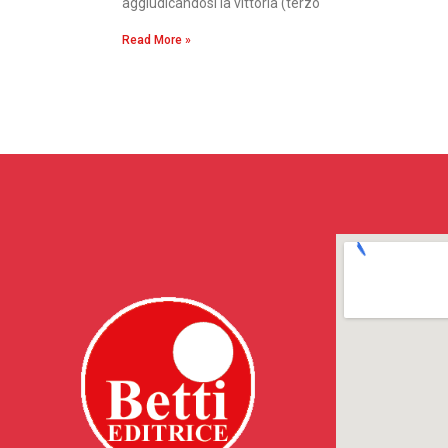
aggiudicandosi la vittoria (terzo
Read More »