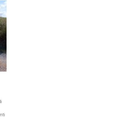
i
nti