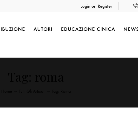
Login or
Register
RIBUZIONE
AUTORI
EDUCAZIONE CINICA
NEW
Tag: roma
Home
Tutti Gli Articoli
Tag: Roma