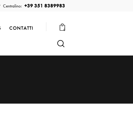
+39 351 8389983
Centralino:
S
CONTATTI
0