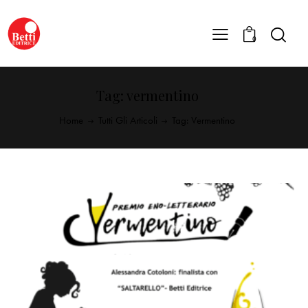
0
Tag: vermentino
Home
Tutti Gli Articoli
Tag: Vermentino