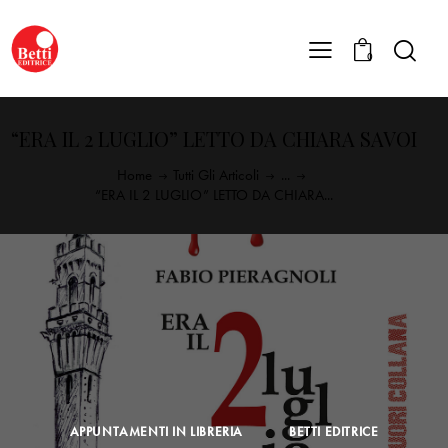
0
“ERA IL 2 LUGLIO” LETTO DA CHIARA SAVOI
Home
Tutti Gli Articoli
...
“ERA IL 2 LUGLIO” LETTO DA CHIARA...
APPUNTAMENTI IN LIBRERIA
BETTI EDITRICE