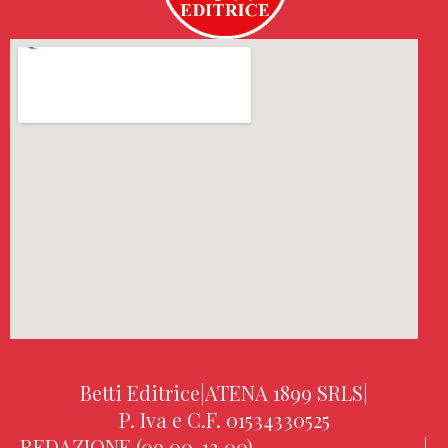
Betti Editrice
|
ATENA 1899 SRLS
|
P. Iva e C.F. 01534330525
REDAZIONE (09.00-13.00)
|