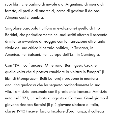
suoi libri, che parlino di nuvole o di Argentina, di muri o di
foreste, di preti o di anarchici, cerca di gestirne il dolore.
Almeno così ci sembra.
Singolare parabola (tutt’ora in evoluzione) quella di Tito
Barbini, che periodicamente nei suoi scritti alterna il racconto
di intense avventure di viaggio con la narrazione altrettanto
vitale del suo critico itinerario politico, in Toscana, in
America, nei Balcani, nell’Europa dell’Est, in Cambogia.
Con “L’Amico francese, Mitterrand, Berlinguer, Craxi e
quella volta che si poteva cambiare la sinistra in Europa” (I
libri di Mompracem-Betti Editore) ripropone in maniera
analitica qualcosa che ha segnato profondamente la sua
vita, l’amicizia personale con il presidente francese. Amicizia
nata nel 1971, un sabato di agosto a Cortona. Quel giorno il
giovane sindaco Barbini (il più giovane sindaco d’Italia,
classe 1945) riceve, fascia tricolore d’ordinanza, il collega