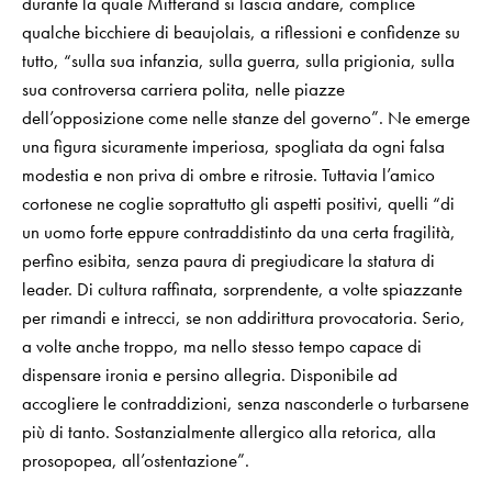
durante la quale Mitterand si lascia andare, complice
qualche bicchiere di beaujolais, a riflessioni e confidenze su
tutto, “sulla sua infanzia, sulla guerra, sulla prigionia, sulla
sua controversa carriera polita, nelle piazze
dell’opposizione come nelle stanze del governo”. Ne emerge
una figura sicuramente imperiosa, spogliata da ogni falsa
modestia e non priva di ombre e ritrosie. Tuttavia l’amico
cortonese ne coglie soprattutto gli aspetti positivi, quelli “di
un uomo forte eppure contraddistinto da una certa fragilità,
perfino esibita, senza paura di pregiudicare la statura di
leader. Di cultura raffinata, sorprendente, a volte spiazzante
per rimandi e intrecci, se non addirittura provocatoria. Serio,
a volte anche troppo, ma nello stesso tempo capace di
dispensare ironia e persino allegria. Disponibile ad
accogliere le contraddizioni, senza nasconderle o turbarsene
più di tanto. Sostanzialmente allergico alla retorica, alla
prosopopea, all’ostentazione”.