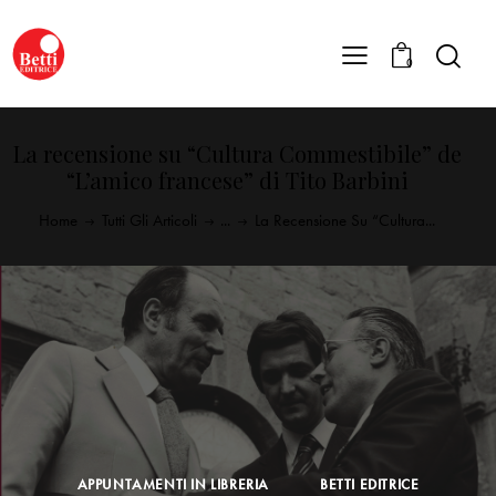
0
La recensione su “Cultura Commestibile” de
“L’amico francese” di Tito Barbini
Home
Tutti Gli Articoli
...
La Recensione Su “Cultura...
APPUNTAMENTI IN LIBRERIA
BETTI EDITRICE