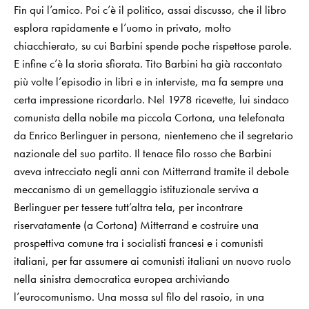
Fin qui l’amico. Poi c’è il politico, assai discusso, che il libro
esplora rapidamente e l’uomo in privato, molto
chiacchierato, su cui Barbini spende poche rispettose parole.
E infine c’è la storia sfiorata. Tito Barbini ha già raccontato
più volte l’episodio in libri e in interviste, ma fa sempre una
certa impressione ricordarlo. Nel 1978 ricevette, lui sindaco
comunista della nobile ma piccola Cortona, una telefonata
da Enrico Berlinguer in persona, nientemeno che il segretario
nazionale del suo partito. Il tenace filo rosso che Barbini
aveva intrecciato negli anni con Mitterrand tramite il debole
meccanismo di un gemellaggio istituzionale serviva a
Berlinguer per tessere tutt’altra tela, per incontrare
riservatamente (a Cortona) Mitterrand e costruire una
prospettiva comune tra i socialisti francesi e i comunisti
italiani, per far assumere ai comunisti italiani un nuovo ruolo
nella sinistra democratica europea archiviando
l’eurocomunismo. Una mossa sul filo del rasoio, in una