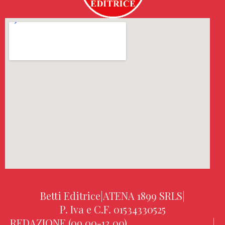
Betti Editrice
|
ATENA 1899 SRLS
|
P. Iva e C.F. 01534330525
REDAZIONE (09.00-13.00)
|