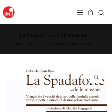
0
La Spadaforte …delle massaie
Home
Libri
...
La Spadaforte …delle Massaie