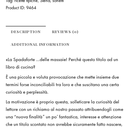
Tag:
ricette tipiche
,
Siena
,
sonetti
Product ID:
9464
DESCRIPTION
REVIEWS (0)
ADDITIONAL INFORMATION
«La Spadaforte …delle massaie! Perché questo titolo ad un
libro di cucina?
È una piccola e voluta provocazione che mette insieme due
termini forse inconciliabili tra loro e che suscitano una certa
curiosità e perplessità.
La motivazione è proprio questa, solleticare la curiosità del
lettore con un richiamo al nostro passato attribuendogli come
una “nuova finalità” un po’ fantastica, interesse e attenzione
che un titolo scontato non avrebbe sicuramente fatto nascere,