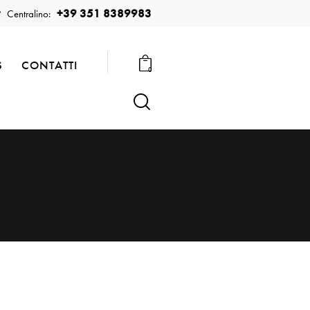
+39 351 8389983
Centralino:
S
CONTATTI
0