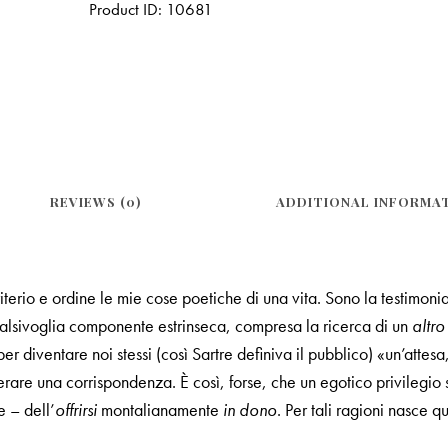
Product ID:
10681
REVIEWS (0)
ADDITIONAL INFORMA
rio e ordine le mie cose poetiche di una vita. Sono la testimonian
qualsivoglia componente estrinseca, compresa la ricerca di un
altro
 per diventare noi stessi (così Sartre definiva il pubblico) «un’atte
erare una corrispondenza. È così, forse, che un egotico privilegio s
e – dell’
offrirsi
montalianamente
in
dono
. Per tali ragioni nasce qu