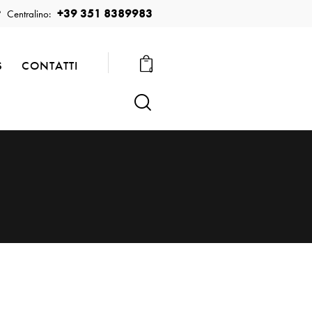
+39 351 8389983
Centralino:
S
CONTATTI
0