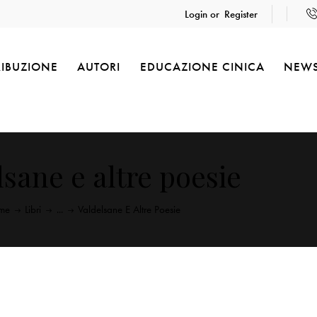
Login or
Register
RIBUZIONE
AUTORI
EDUCAZIONE CINICA
NEW
lsane e altre poesie
me
Libri
...
Valdelsane E Altre Poesie