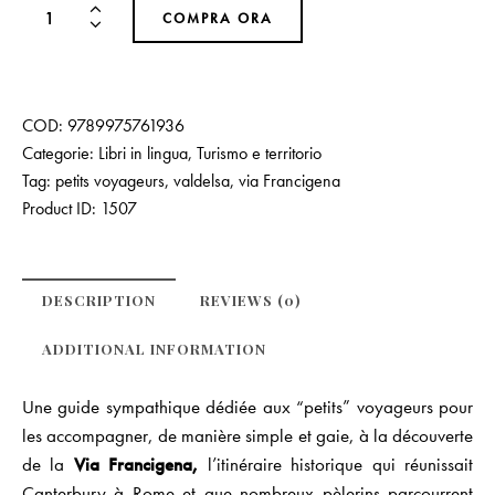
COMPRA ORA
COD:
9789975761936
Categorie:
Libri in lingua
,
Turismo e territorio
Tag:
petits voyageurs
,
valdelsa
,
via Francigena
Product ID:
1507
DESCRIPTION
REVIEWS (0)
ADDITIONAL INFORMATION
Une guide sympathique dédiée aux “petits” voyageurs pour
les accompagner, de manière simple et gaie, à la découverte
de la
Via Francigena,
l’itinéraire historique qui réunissait
Canterbury à Rome et que nombreux pèlerins parcourrent