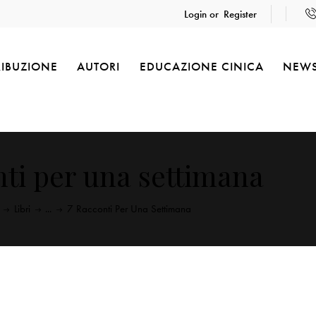
Login or
Register
RIBUZIONE
AUTORI
EDUCAZIONE CINICA
NEW
nti per una settimana
Libri
...
7 Racconti Per Una Settimana