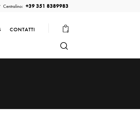
+39 351 8389983
Centralino:
S
CONTATTI
0