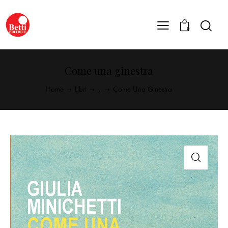
0
Come una ginestra
Home
Libri
...
Come Una Ginestra