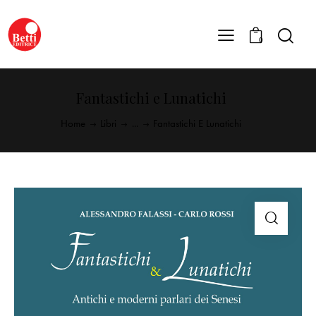
0
Fantastichi e Lunatichi
Home
Libri
...
Fantastichi E Lunatichi