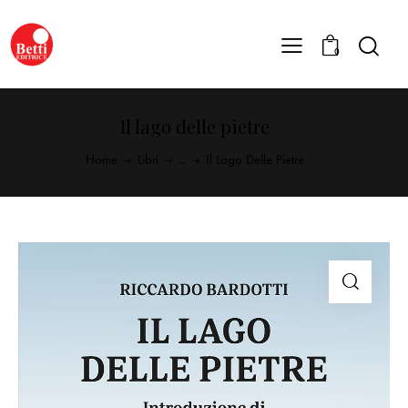
0
Il lago delle pietre
Home
Libri
...
Il Lago Delle Pietre