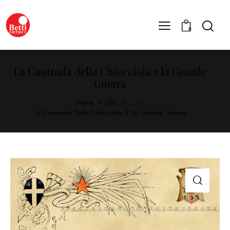
0
La Contrada della Chiocciola e la Grande
Guerra
Home
Libri
...
La Contrada Della Chiocciola E La Grande Guerra