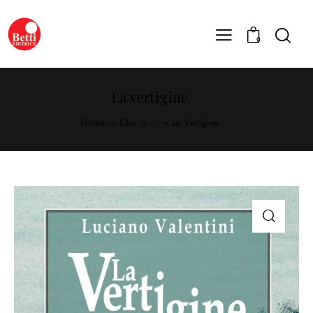
0
La vertigine
Home
Libri
...
La Vertigine