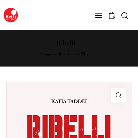
0
Ribelli
Home
Libri
...
Ribelli