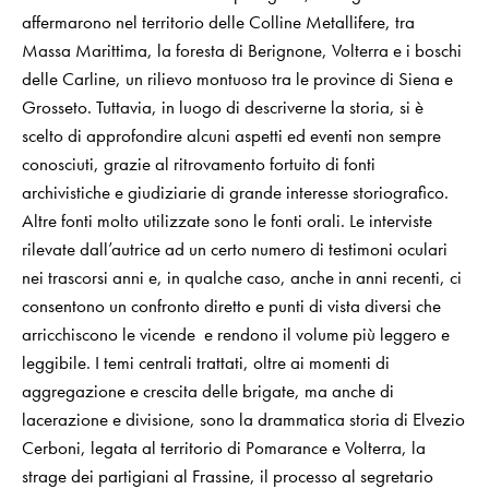
affermarono nel territorio delle Colline Metallifere, tra
Massa Marittima, la foresta di Berignone, Volterra e i boschi
delle Carline, un rilievo montuoso tra le province di Siena e
Grosseto. Tuttavia, in luogo di descriverne la storia, si è
scelto di approfondire alcuni aspetti ed eventi non sempre
conosciuti, grazie al ritrovamento fortuito di fonti
archivistiche e giudiziarie di grande interesse storiografico.
Altre fonti molto utilizzate sono le fonti orali. Le interviste
rilevate dall’autrice ad un certo numero di testimoni oculari
nei trascorsi anni e, in qualche caso, anche in anni recenti, ci
consentono un confronto diretto e punti di vista diversi che
arricchiscono le vicende e rendono il volume più leggero e
leggibile. I temi centrali trattati, oltre ai momenti di
aggregazione e crescita delle brigate, ma anche di
lacerazione e divisione, sono la drammatica storia di Elvezio
Cerboni, legata al territorio di Pomarance e Volterra, la
strage dei partigiani al Frassine, il processo al segretario