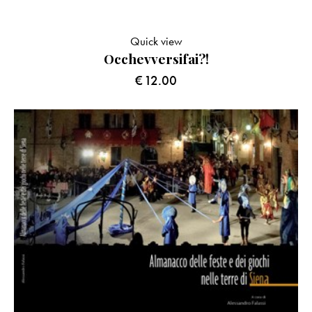
Quick view
Occhevversifai?!
€
12.00