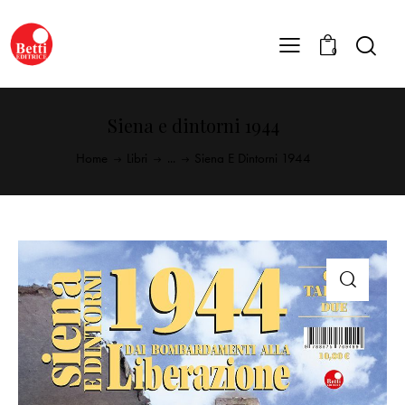
0
Siena e dintorni 1944
Home
Libri
...
Siena E Dintorni 1944