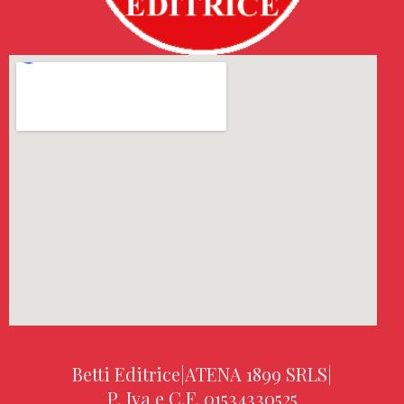
Betti Editrice
|
ATENA 1899 SRLS
|
P. Iva e C.F. 01534330525