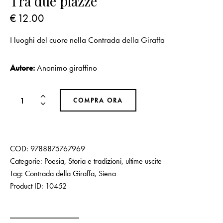
Tra due piazze
€
12.00
I luoghi del cuore nella Contrada della Giraffa
Autore:
Anonimo giraffino
COMPRA ORA
COD:
9788875767969
Categorie:
Poesia
,
Storia e tradizioni
,
ultime uscite
Tag:
Contrada della Giraffa
,
Siena
Product ID:
10452