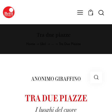
0
Tra due piazze
Home
Libri
...
Tra Due Piazze