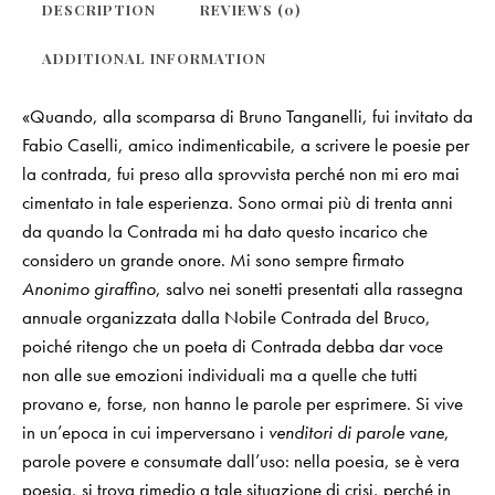
DESCRIPTION
REVIEWS (0)
ADDITIONAL INFORMATION
«Quando, alla scomparsa di Bruno Tanganelli, fui invitato da
Fabio Caselli, amico indimenticabile, a scrivere le poesie per
la contrada, fui preso alla sprovvista perché non mi ero mai
cimentato in tale esperienza. Sono ormai più di trenta anni
da quando la Contrada mi ha dato questo incarico che
considero un grande onore. Mi sono sempre firmato
Anonimo giraffino
, salvo nei sonetti presentati alla rassegna
annuale organizzata dalla Nobile Contrada del Bruco,
poiché ritengo che un poeta di Contrada debba dar voce
non alle sue emozioni individuali ma a quelle che tutti
provano e, forse, non hanno le parole per esprimere. Si vive
in un’epoca in cui imperversano i
venditori di parole vane
,
parole povere e consumate dall’uso: nella poesia, se è vera
poesia, si trova rimedio a tale situazione di crisi, perché in