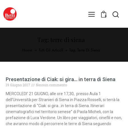
0
Tag: terre di siena
Home
Tutti Gli Articoli
Tag: Terre Di Siena
Presentazione di Ciak: si gira… in terra di Siena
19 Giugno 2017
Nessun commento
MERCOLEDI’ 21 GIUGNO, alle ore 17,30, presso Aula 1
dell’Università per Stranieri di Siena in Piazza Rosselli, si terrà la
presentazione di “Ciak: si gira…in terra di Siena. Itinerari
cinematografici nel territorio senese” di Paola Micheli, con la
prefazione di Luca Verdone. Un libro per viaggiatori, cinefili e non,
che avranno modo di percorrere le terre di Siena seguendo