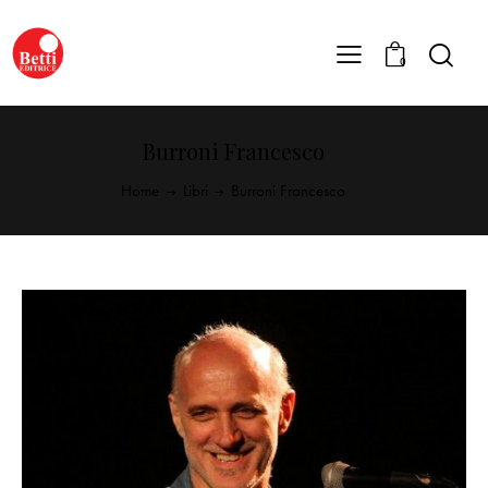
0
Burroni Francesco
Home
Libri
Burroni Francesco