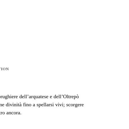
TION
brughiere dell’arquatese e dell’Oltrepò
 divinità fino a spellarsi vivi; scorgere
tro ancora.