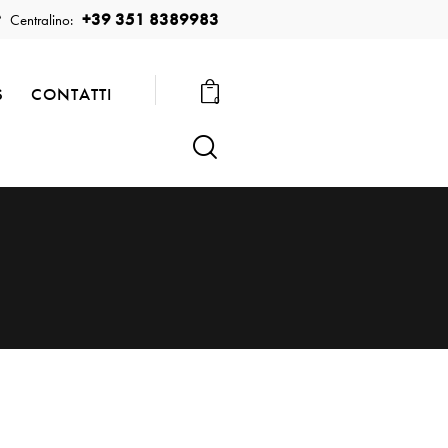
+39 351 8389983
Centralino:
S
CONTATTI
0