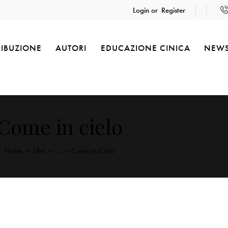
Login or
Register
RIBUZIONE
AUTORI
EDUCAZIONE CINICA
NEW
Come in cielo
Home
Libri
...
Come In Cielo