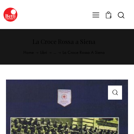
0
La Croce Rossa a Siena
Home
Libri
...
La Croce Rossa A Siena