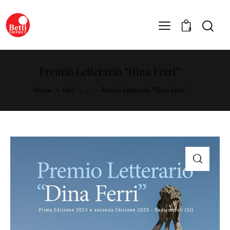
0
Premio Letterario “Dina Ferri”
Home
Libri
...
Premio Letterario “Dina Ferri”