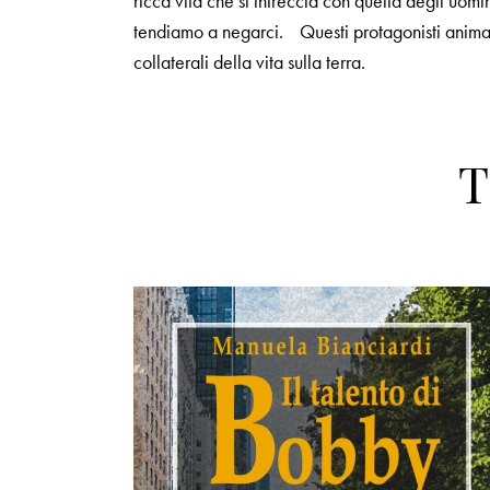
ricca vita che si intreccia con quella degli uom
tendiamo a negarci. Questi protagonisti animali
collaterali della vita sulla terra.
T