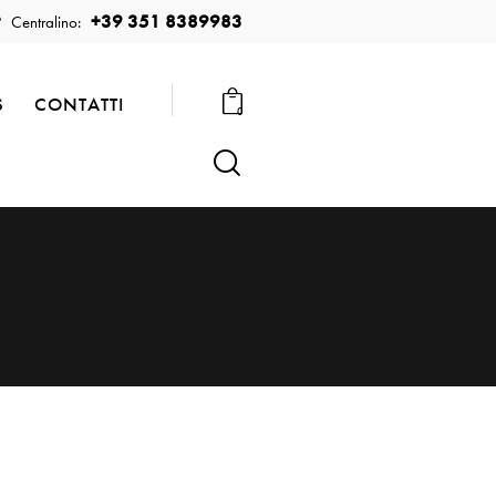
+39 351 8389983
Centralino:
S
CONTATTI
0