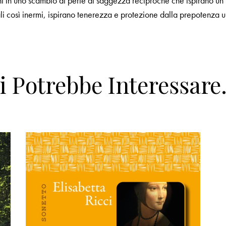
ini in uno scambio di perle di saggezza reciproche che ispirano un
 così inermi, ispirano tenerezza e protezione dalla prepotenza um
i Potrebbe Interessar