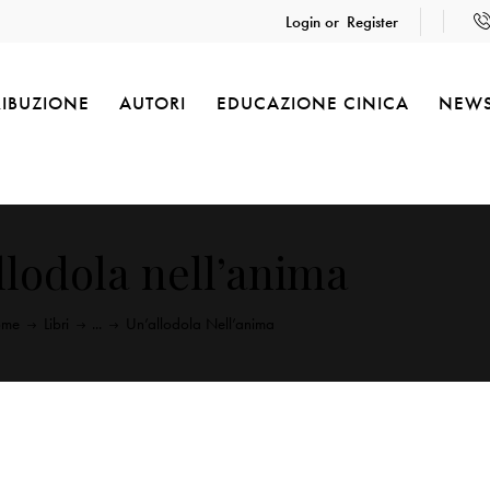
Login or
Register
RIBUZIONE
AUTORI
EDUCAZIONE CINICA
NEW
llodola nell’anima
ome
Libri
...
Un’allodola Nell’anima