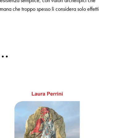
’esistenza semplice, con valori archetipici che
ana che troppo spesso li considera solo effetti
e…